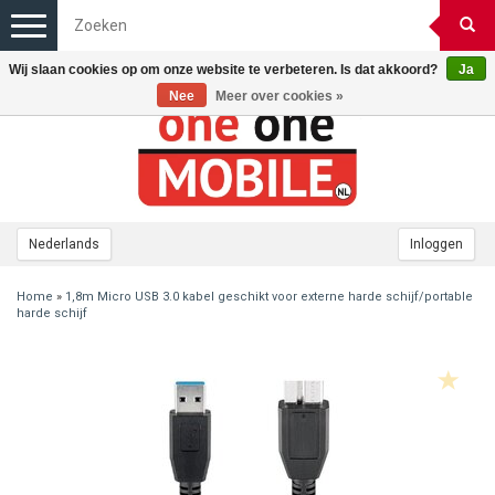
Toggle
navigation
Wij slaan cookies op om onze website te verbeteren. Is dat akkoord?
Ja
Nee
Meer over cookies »
Nederlands
Inloggen
Home
»
1,8m Micro USB 3.0 kabel geschikt voor externe harde schijf/portable
harde schijf