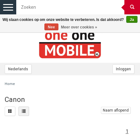
Toggle
navigation
Wij slaan cookies op om onze website te verbeteren. Is dat akkoord?
Ja
Nee
Meer over cookies »
Nederlands
Inloggen
Home
Canon
Naam aflopend
1