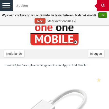
Toggle
navigation
Wij slaan cookies op om onze website te verbeteren. Is dat akkoord?
Ja
Nee
Meer over cookies »
Nederlands
Inloggen
Home
»
0,1m Data oplaadkabel geschikt voor Apple iPod Shuffle