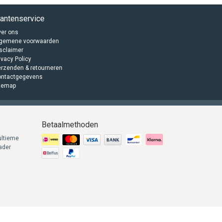
lantenservice
er ons
lgemene voorwaarden
sclaimer
ivacy Policy
rzenden & retourneren
ontactgegevens
temap
Betaalmethoden
ultieme
lader