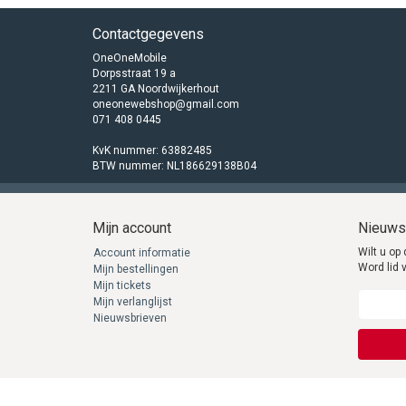
Contactgegevens
OneOneMobile
Dorpsstraat 19 a
2211 GA Noordwijkerhout
oneonewebshop@gmail.com
071 408 0445
KvK nummer: 63882485
BTW nummer: NL186629138B04
Mijn account
Nieuws
Wilt u op 
Account informatie
Word lid 
Mijn bestellingen
Mijn tickets
Mijn verlanglijst
Nieuwsbrieven