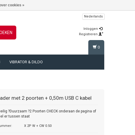
over cookies »
Nederlands
Inloggen
OEKEN
Registreren
0
C
VIBRATOR & DILDO
lader met 2 poorten + 0,50m USB C kabel
eilig ?Duurzaam ?2 Poorten CHECK onderaan de pagina of
l er tussen staat
nummer:
X 2P W + CW 0.50