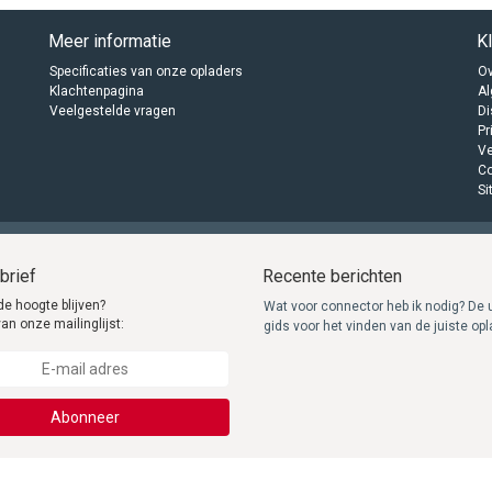
Meer informatie
K
Specificaties van onze opladers
Ov
Klachtenpagina
A
Veelgestelde vragen
Di
Pr
Ve
C
Si
brief
Recente berichten
de hoogte blijven?
Wat voor connector heb ik nodig? De 
van onze mailinglijst:
gids voor het vinden van de juiste op
Abonneer