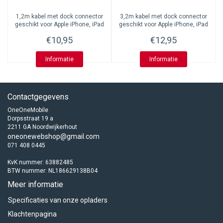
1,2m kabel met dock connector
3,2m kabel met dock connector
geschikt voor Apple iPhone, iPad
geschikt voor Apple iPhone, iPad
en iPod
en iPod
€10,95
€12,95
Informatie
Informatie
Contactgegevens
OneOneMobile
Dorpsstraat 19 a
2211 GA Noordwijkerhout
oneonewebshop@gmail.com
071 408 0445
KvK nummer: 63882485
BTW nummer: NL186629138B04
Meer informatie
Specificaties van onze opladers
Klachtenpagina