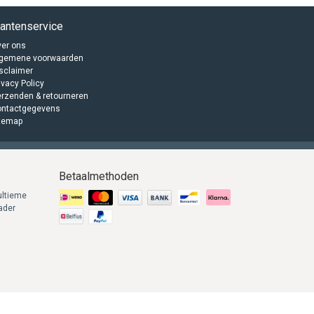
lantenservice
er ons
lgemene voorwaarden
sclaimer
ivacy Policy
rzenden & retourneren
ontactgegevens
temap
Betaalmethoden
ultieme
lader