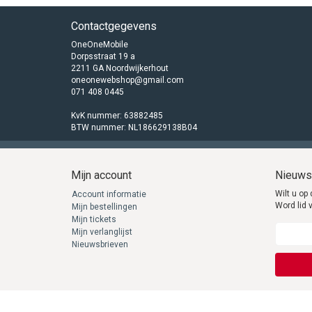
Contactgegevens
OneOneMobile
Dorpsstraat 19 a
2211 GA Noordwijkerhout
oneonewebshop@gmail.com
071 408 0445
KvK nummer: 63882485
BTW nummer: NL186629138B04
Mijn account
Nieuws
Wilt u op 
Account informatie
Word lid 
Mijn bestellingen
Mijn tickets
Mijn verlanglijst
Nieuwsbrieven