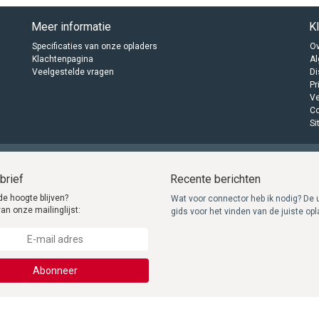
Meer informatie
K
Specificaties van onze opladers
Ov
Klachtenpagina
A
Veelgestelde vragen
Di
Pr
Ve
C
Si
brief
Recente berichten
de hoogte blijven?
Wat voor connector heb ik nodig? De 
van onze mailinglijst:
gids voor het vinden van de juiste op
Abonneer