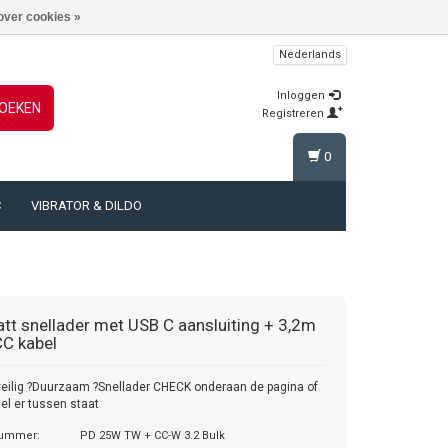
over cookies »
Nederlands
Inloggen
OEKEN
Registreren
0
C
VIBRATOR & DILDO
tt snellader met USB C aansluiting + 3,2m
C kabel
eilig ?Duurzaam ?Snellader CHECK onderaan de pagina of
l er tussen staat
nummer:
PD 25W TW + CC-W 3.2 Bulk