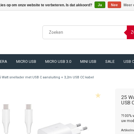
kies op om onze website te verbeteren. Is dat akkoord?
Ja
Nee
Meer 
Z
ERA
MICRO USB
MICRO USB 3.0
MINI USB
SALE
USB 
5 Watt snellader met USB C aansluiting + 3,2m USB CC kabel
25 Wa
USB C
?100% v
uw mode
Artikel