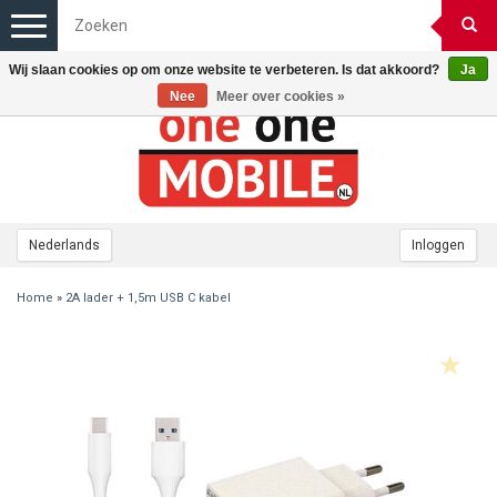
Toggle
navigation
Wij slaan cookies op om onze website te verbeteren. Is dat akkoord?
Ja
Nee
Meer over cookies »
Nederlands
Inloggen
Home
»
2A lader + 1,5m USB C kabel