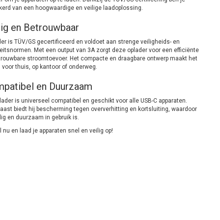
kerd van een hoogwaardige en veilige laadoplossing.
lig en Betrouwbaar
er is TÜV/GS gecertificeerd en voldoet aan strenge veiligheids- en
teitsnormen. Met een output van 3A zorgt deze oplader voor een efficiënte
trouwbare stroomtoevoer. Het compacte en draagbare ontwerp maakt het
 voor thuis, op kantoor of onderweg.
patibel en Duurzaam
lader is universeel compatibel en geschikt voor alle USB-C apparaten.
ast biedt hij bescherming tegen oververhitting en kortsluiting, waardoor
ilig en duurzaam in gebruik is.
 nu en laad je apparaten snel en veilig op!