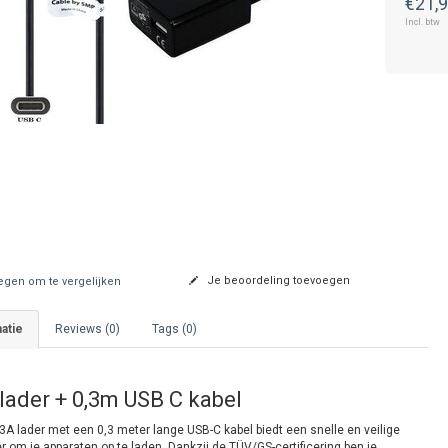
€21,
Incl. btw
Je beoordeling toevoegen
gen om te vergelijken
atie
Reviews (0)
Tags (0)
lader + 0,3m USB C kabel
3A lader met een 0,3 meter lange USB-C kabel biedt een snelle en veilige
 om je apparaten op te laden. Dankzij de TÜV/GS-certificering ben je