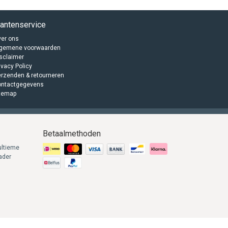
lantenservice
er ons
lgemene voorwaarden
sclaimer
ivacy Policy
rzenden & retourneren
ontactgegevens
temap
Betaalmethoden
ultieme
lader