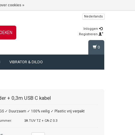
over cookies »
Nederlands
Inloggen
OEKEN
Registreren
0
C
VIBRATOR & DILDO
der + 0,3m USB C kabel
S ✓ Duurzaam ✓ 100% veilig ✓ Plastic vrij verpakt
nummer:
3A TUV TZ + CA-Z 0.3