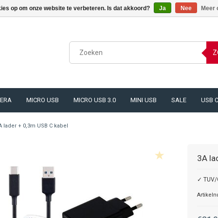
kies op om onze website te verbeteren. Is dat akkoord?
Ja
Nee
Meer 
Z
ERA
MICRO USB
MICRO USB 3.0
MINI USB
SALE
USB 
A lader + 0,3m USB C kabel
3A la
✓ TUV/G
Artikel