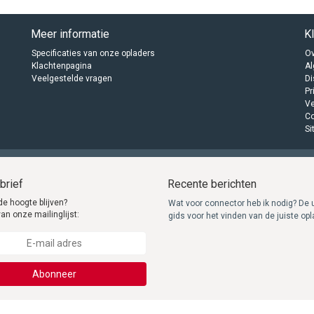
Meer informatie
K
Specificaties van onze opladers
Ov
Klachtenpagina
A
Veelgestelde vragen
Di
Pr
Ve
C
Si
brief
Recente berichten
de hoogte blijven?
Wat voor connector heb ik nodig? De 
van onze mailinglijst:
gids voor het vinden van de juiste op
Abonneer