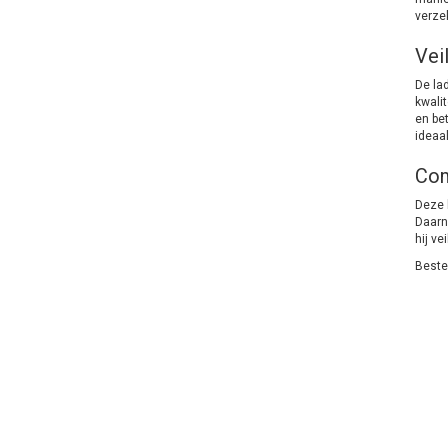
verze
Vei
De lad
kwali
en be
ideaal
Com
Deze 
Daarna
hij ve
Bestel