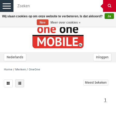
Toggle
navigation
Wij slaan cookies op om onze website te verbeteren. Is dat akkoord?
Ja
Nee
Meer over cookies »
Nederlands
Inloggen
Home
/
Merken
/
OneOne
Meest bekeken
1