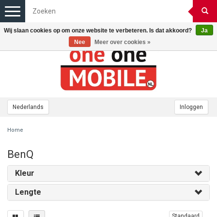
Toggle
navigation
Wij slaan cookies op om onze website te verbeteren. Is dat akkoord?
Ja
Nee
Meer over cookies »
Nederlands
Inloggen
Home
BenQ
Kleur
Lengte
Standaard