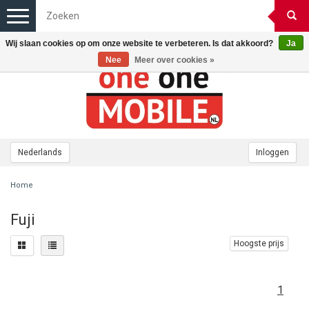
Toggle
navigation
Wij slaan cookies op om onze website te verbeteren. Is dat akkoord?
Ja
Nee
Meer over cookies »
Nederlands
Inloggen
Home
Fuji
Hoogste prijs
1