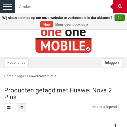
Toggle
navigation
Wij slaan cookies op om onze website te verbeteren. Is dat akkoord?
Ja
Nee
Meer over cookies »
Nederlands
Inloggen
Home
/
Tags
/
Huawei Nova 2 Plus
Producten getagd met Huawei Nova 2
Plus
Naam oplopend
1