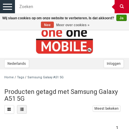
Toggle
navigation
Wij slaan cookies op om onze website te verbeteren. Is dat akkoord?
Ja
Nee
Meer over cookies »
Nederlands
Inloggen
Home
/
Tags
/
Samsung Galaxy A51 5G
Producten getagd met Samsung Galaxy
A51 5G
Meest bekeken
1