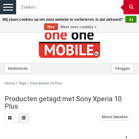
Toggle
navigation
Wij slaan cookies op om onze website te verbeteren. Is dat akkoord?
Ja
Nee
Meer over cookies »
Nederlands
Inloggen
Home
/
Tags
/
Sony Xperia 10 Plus
Producten getagd met Sony Xperia 10
Plus
Meest bekeken
1