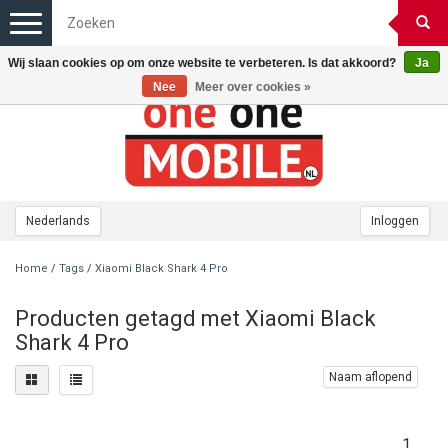
Toggle
navigation
Wij slaan cookies op om onze website te verbeteren. Is dat akkoord?
Ja
Nee
Meer over cookies »
Nederlands
Inloggen
Home
/
Tags
/
Xiaomi Black Shark 4 Pro
Producten getagd met Xiaomi Black
Shark 4 Pro
Naam aflopend
1