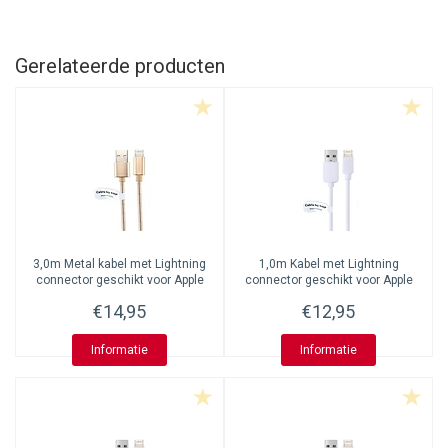
Gerelateerde producten
3,0m Metal kabel met Lightning
1,0m Kabel met Lightning
connector geschikt voor Apple
connector geschikt voor Apple
iPhone, iPad, iPod en
iPhone, iPad, iPod en
€14,95
€12,95
Accessoires
Accessoires
Informatie
Informatie