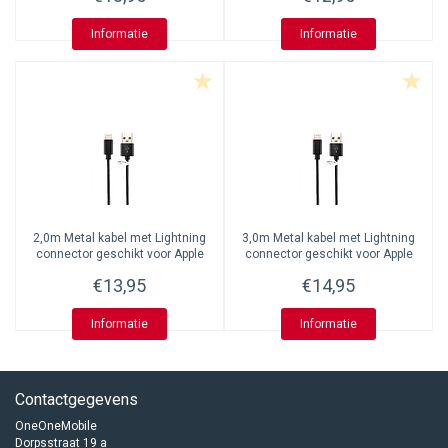
Informatie
Informatie
2,0m Metal kabel met Lightning
3,0m Metal kabel met Lightning
connector geschikt voor Apple
connector geschikt voor Apple
iPhone, iPad, iPod en
iPhone, iPad, iPod en
€13,95
€14,95
Accessoires
Accessoires
Informatie
Informatie
Contactgegevens
OneOneMobile
Dorpsstraat 19 a