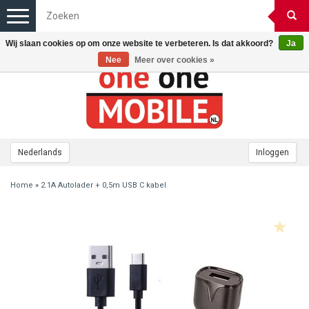
Toggle
navigation
Wij slaan cookies op om onze website te verbeteren. Is dat akkoord?
Ja
Nee
Meer over cookies »
Nederlands
Inloggen
Home
»
2.1A Autolader + 0,5m USB C kabel