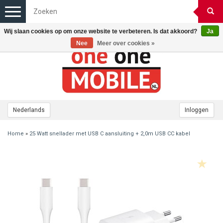
Toggle
navigation
Wij slaan cookies op om onze website te verbeteren. Is dat akkoord?
Ja
Nee
Meer over cookies »
Nederlands
Inloggen
Home
»
25 Watt snellader met USB C aansluiting + 2,0m USB CC kabel