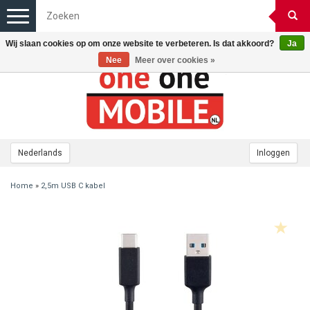
Toggle
navigation
Wij slaan cookies op om onze website te verbeteren. Is dat akkoord?
Ja
Nee
Meer over cookies »
Nederlands
Inloggen
Home
»
2,5m USB C kabel