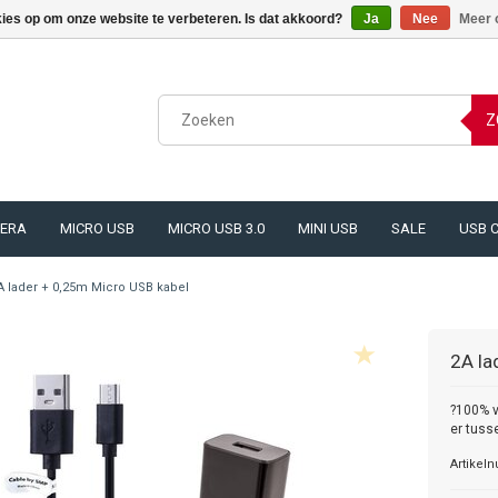
kies op om onze website te verbeteren. Is dat akkoord?
Ja
Nee
Meer 
Z
ERA
MICRO USB
MICRO USB 3.0
MINI USB
SALE
USB 
A lader + 0,25m Micro USB kabel
2A la
?100% v
er tuss
Artikel