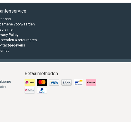
lantenservice
er ons
lgemene voorwaarden
sclaimer
ivacy Policy
rzenden & retourneren
ontactgegevens
temap
Betaalmethoden
ultieme
lader