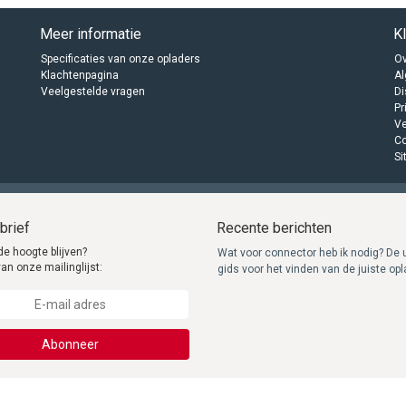
Meer informatie
K
Specificaties van onze opladers
Ov
Klachtenpagina
A
Veelgestelde vragen
Di
Pr
Ve
C
Si
brief
Recente berichten
de hoogte blijven?
Wat voor connector heb ik nodig? De 
van onze mailinglijst:
gids voor het vinden van de juiste op
Abonneer