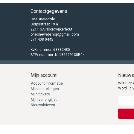
Contactgegevens
OneOneMobile
Dorpsstraat 19 a
2211 GA Noordwijkerhout
oneonewebshop@gmail.com
071 408 0445
KvK nummer: 63882485
BTW nummer: NL186629138B04
Mijn account
Nieuws
Wilt u op 
Account informatie
Word lid 
Mijn bestellingen
Mijn tickets
Mijn verlanglijst
Nieuwsbrieven