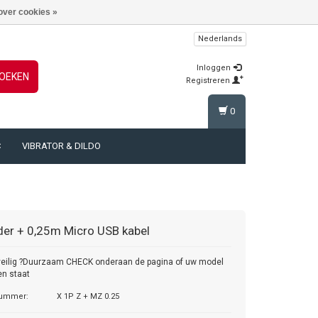
over cookies »
Nederlands
Inloggen
OEKEN
Registreren
0
C
VIBRATOR & DILDO
der + 0,25m Micro USB kabel
eilig ?Duurzaam CHECK onderaan de pagina of uw model
en staat
nummer:
X 1P Z + MZ 0.25