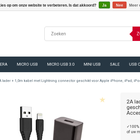
kies op om onze website te verbeteren. Is dat akkoord?
Ja
Nee
Meer 
Z
ERA
MICRO USB
MICRO USB 3.0
MINI USB
SALE
USB 
A lader + 1,0m kabel met Lightning connector geschikt voor Apple iPhone, iPad, iP
2A la
gesch
Acces
✓100% v
of uw m