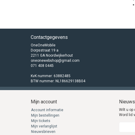
Contactgegevens
OneOneMobile
Dorpsstraat 19 a
2211 GA Noordwijkerhout
oneonewebshop@gmail.com
071 408 0445
KvK nummer: 63882485
BTW nummer: NL186629138B04
Mijn account
Nieuws
Wilt u op 
Account informatie
Word lid 
Mijn bestellingen
Mijn tickets
Mijn verlanglijst
Nieuwsbrieven