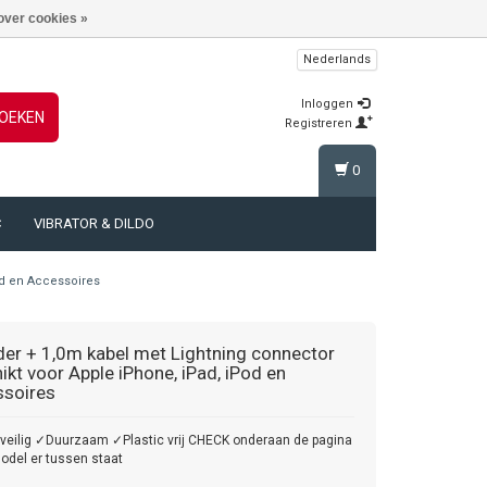
over cookies »
Nederlands
Inloggen
OEKEN
Registreren
0
C
VIBRATOR & DILDO
od en Accessoires
der + 1,0m kabel met Lightning connector
ikt voor Apple iPhone, iPad, iPod en
soires
eilig ✓Duurzaam ✓Plastic vrij CHECK onderaan de pagina
odel er tussen staat