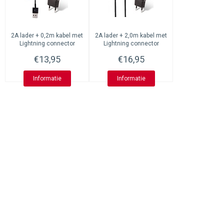
2A lader + 0,2m kabel met
2A lader + 2,0m kabel met
Lightning connector
Lightning connector
geschikt voor Apple
geschikt voor Apple
€13,95
€16,95
iPhone, iPad, iPod en
iPhone, iPad, iPod en
Accessoires
Accessoires
Informatie
Informatie