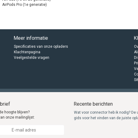
AirPods Pro (1e generatie)
Meer informatie
K
Specificaties van onze opladers
Ov
Klachtenpagina
A
Veelgestelde vragen
Di
Pr
Ve
C
Si
brief
Recente berichten
de hoogte blijven?
Wat voor connector heb ik nodig? De 
van onze mailinglijst:
gids voor het vinden van de juiste op