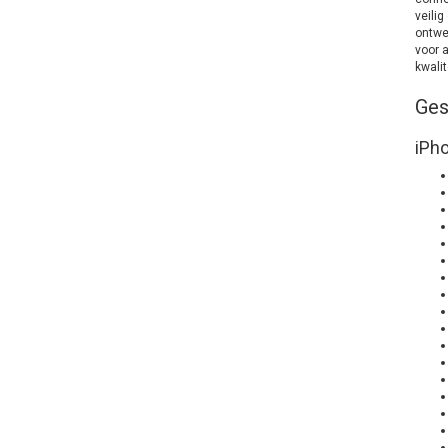
veili
ontwer
voor a
kwalit
Ges
iPh