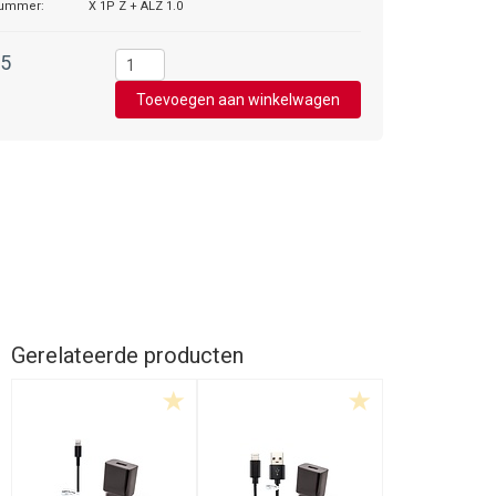
nummer:
X 1P Z + ALZ 1.0
95
Gerelateerde producten