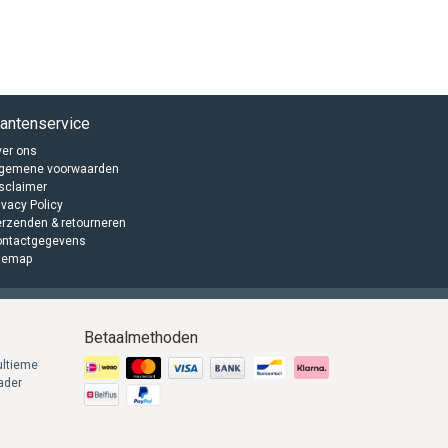
lantenservice
er ons
lgemene voorwaarden
sclaimer
ivacy Policy
rzenden & retourneren
ontactgegevens
temap
Betaalmethoden
ultieme
lader