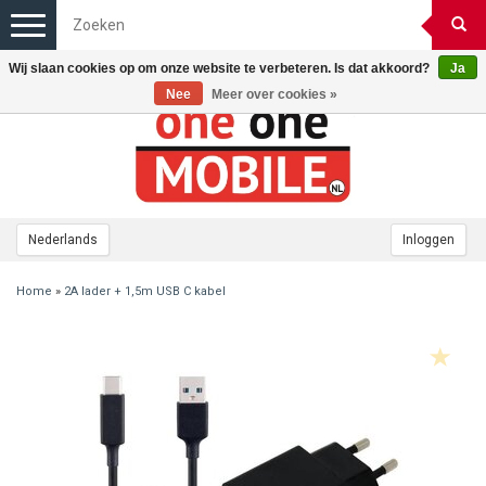
Toggle
navigation
Wij slaan cookies op om onze website te verbeteren. Is dat akkoord?
Ja
Nee
Meer over cookies »
Nederlands
Inloggen
Home
»
2A lader + 1,5m USB C kabel