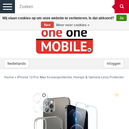
Toggle
navigation
Wij slaan cookies op om onze website te verbeteren. Is dat akkoord?
Ja
Nee
Meer over cookies »
Nederlands
Inloggen
Home
»
iPhone 12 Pro Max Screenprotector, Hoesje & Camera Lens Protector