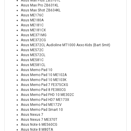
Asus Max Plus ZB570TL
Asus Max Pro ZB631KL
Asus Max Shot ZB634KL
Asus ME176C
Asus ME180A
Asus ME181C
Asus ME181CX
Asus ME371MG
Asus ME372CG
Asus ME372CL Audioline MT1000 Axxo Kids (Bart Smit)
Asus ME572C
Asus ME572CL
Asus ME581C
Asus ME581CL
Asus Memo Pad 10
Asus Memo Pad 10 ME102A
Asus Memo Pad 10 ME103K
Asus Memo Pad 7 FE375CXG
Asus Memo Pad 8 FE380CG
Asus Memo Pad FHD 10 ME302C
Asus Memo Pad HD7 ME173X
Asus Memo Pad ME172V
Asus Memo Pad Smart 10
Asus Nexus 7
Asus Nexus 7 ME370T
Asus Note 6 ME560CG
Asus Note 8 M80TA