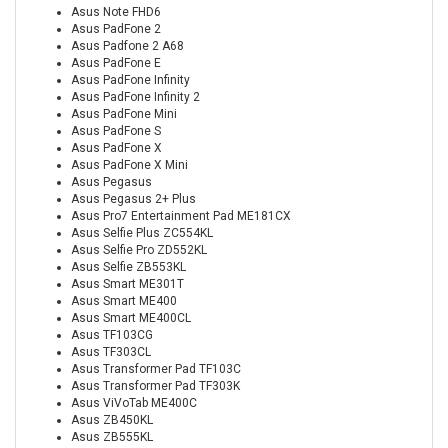
Asus Note FHD6
Asus PadFone 2
Asus Padfone 2 A68
Asus PadFone E
Asus PadFone Infinity
Asus PadFone Infinity 2
Asus PadFone Mini
Asus PadFone S
Asus PadFone X
Asus PadFone X Mini
Asus Pegasus
Asus Pegasus 2+ Plus
Asus Pro7 Entertainment Pad ME181CX
Asus Selfie Plus ZC554KL
Asus Selfie Pro ZD552KL
Asus Selfie ZB553KL
Asus Smart ME301T
Asus Smart ME400
Asus Smart ME400CL
Asus TF103CG
Asus TF303CL
Asus Transformer Pad TF103C
Asus Transformer Pad TF303K
Asus ViVoTab ME400C
Asus ZB450KL
Asus ZB555KL