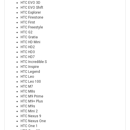
HTC EVO 3D
HTC EVO Shift
HTC Explorer
HTC Firestone
HTC First
HTC Freestyle
HTC G2
HTC Gratia
HTC HD Mini
HTC HD2
HTC HD3
HTC HD7
HTC Incredible S
HTC Inspire
HTC Legend
HTC Leo
HTC Leo 100
HTC M7
HTC M8s
HTC M9 Prime
HTC M9+ Plus
HTC M9s
HTC Mini 2
HTC Nexus 9
HTC Nexus One
HTC One 1