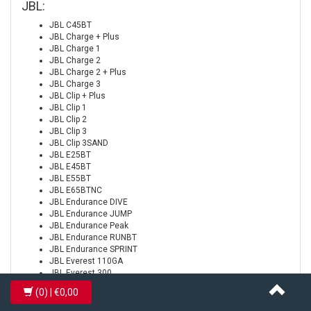
JBL:
JBL C45BT
JBL Charge + Plus
JBL Charge 1
JBL Charge 2
JBL Charge 2 + Plus
JBL Charge 3
JBL Clip + Plus
JBL Clip 1
JBL Clip 2
JBL Clip 3
JBL Clip 3SAND
JBL E25BT
JBL E45BT
JBL E55BT
JBL E65BTNC
JBL Endurance DIVE
JBL Endurance JUMP
JBL Endurance Peak
JBL Endurance RUNBT
JBL Endurance SPRINT
JBL Everest 110GA
JBL Everest 300
JBL Everest 700
(0)
| €0,00
JBL Everest 710GA
JBL Everest ELITE 150NC