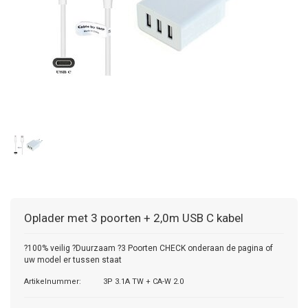
Oplader met 3 poorten + 2,0m USB C kabel
?100% veilig ?Duurzaam ?3 Poorten CHECK onderaan de pagina of
uw model er tussen staat
Artikelnummer:
3P 3.1A TW + CA-W 2.0