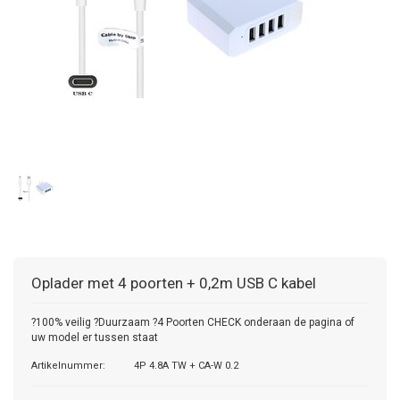
Oplader met 4 poorten + 0,2m USB C kabel
?100% veilig ?Duurzaam ?4 Poorten CHECK onderaan de pagina of
uw model er tussen staat
Artikelnummer:
4P 4.8A TW + CA-W 0.2