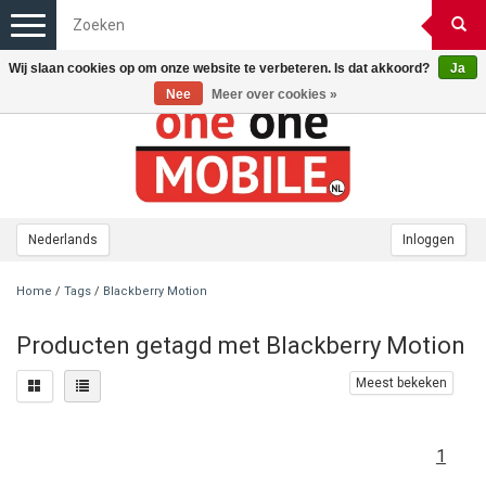
Toggle
navigation
Wij slaan cookies op om onze website te verbeteren. Is dat akkoord?
Ja
Nee
Meer over cookies »
Nederlands
Inloggen
Home
/
Tags
/
Blackberry Motion
Producten getagd met Blackberry Motion
Meest bekeken
1