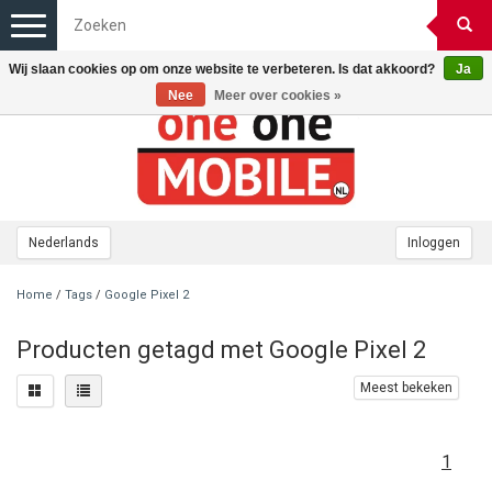
Toggle
navigation
Wij slaan cookies op om onze website te verbeteren. Is dat akkoord?
Ja
Nee
Meer over cookies »
Nederlands
Inloggen
Home
/
Tags
/
Google Pixel 2
Producten getagd met Google Pixel 2
Meest bekeken
1