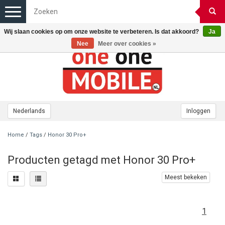
Toggle
navigation
Wij slaan cookies op om onze website te verbeteren. Is dat akkoord?
Ja
Nee
Meer over cookies »
Nederlands
Inloggen
Home
/
Tags
/
Honor 30 Pro+
Producten getagd met Honor 30 Pro+
Meest bekeken
1