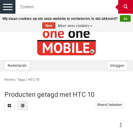
Toggle
navigation
Wij slaan cookies op om onze website te verbeteren. Is dat akkoord?
Ja
Nee
Meer over cookies »
Nederlands
Inloggen
Home
/
Tags
/
HTC 10
Producten getagd met HTC 10
Meest bekeken
1