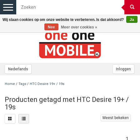
Toggle
navigation
Wij slaan cookies op om onze website te verbeteren. Is dat akkoord?
Ja
Nee
Meer over cookies »
Nederlands
Inloggen
Home
/
Tags
/
HTC Desire 19+ / 19s
Producten getagd met HTC Desire 19+ /
19s
Meest bekeken
1