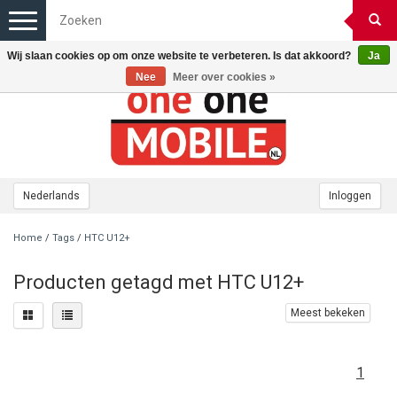
Toggle
navigation
Wij slaan cookies op om onze website te verbeteren. Is dat akkoord?
Ja
Nee
Meer over cookies »
Nederlands
Inloggen
Home
/
Tags
/
HTC U12+
Producten getagd met HTC U12+
Meest bekeken
1