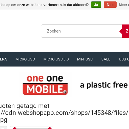
kies op om onze website te verbeteren. Is dat akkoord?
Ja
Nee
Meer 
Z
ERA
MICRO USB
MICRO USB 3.0
MINI USB
SALE
USB 
ucten getagd met
s://cdn.webshopapp.com/shops/145348/files
jpg