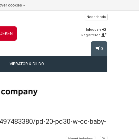
over cookies »
Nederlands
Inloggen
OEKEN
Registreren
0
C
VIBRATOR & DILDO
/497483380/pd-20-pd30-w-cc-baby-
Meest bekeken
24