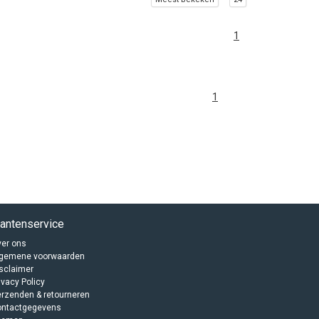
1
1
lantenservice
er ons
lgemene voorwaarden
sclaimer
ivacy Policy
rzenden & retourneren
ontactgegevens