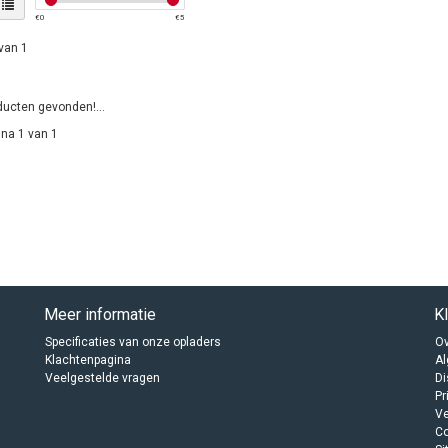
€
0
€
5
van 1
ucten gevonden!...
na 1 van 1
Meer informatie
K
Specificaties van onze opladers
Ov
Klachtenpagina
A
Veelgestelde vragen
Di
Pr
Ve
C