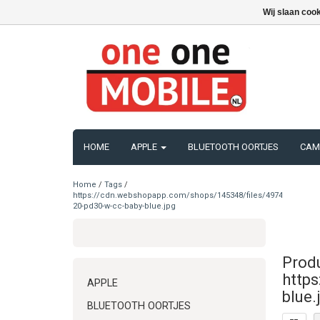
Wij slaan coo
HOME
APPLE
BLUETOOTH OORTJES
CAM
Home
/
Tags
/
https://cdn.webshopapp.com/shops/145348/files/497483380/pd-
20-pd30-w-cc-baby-blue.jpg
Prod
http
APPLE
blue.
BLUETOOTH OORTJES