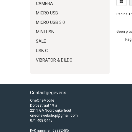
CAMERA
MICRO USB
Pagina 1 
MICRO USB 3.0
Geen prod
MINI USB
Pagi
SALE
USB C
VIBRATOR & DILDO
Contactgegevens
OneOneMobile
Dorpsstraat 19 a
2211 GA Noordwijkerhout
oneonewebshop@gmail.com
071 408 0445
KvK nummer: 63882485