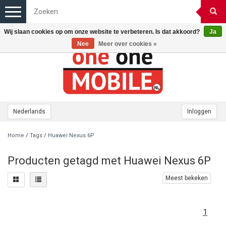
Toggle
navigation
Wij slaan cookies op om onze website te verbeteren. Is dat akkoord?
Ja
Nee
Meer over cookies »
Nederlands
Inloggen
Home
/
Tags
/
Huawei Nexus 6P
Producten getagd met Huawei Nexus 6P
Meest bekeken
1