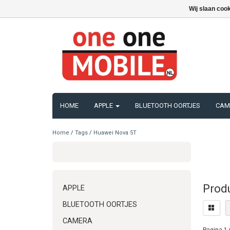
Wij slaan coo
HOME
APPLE
BLUETOOTH OORTJES
CAM
Home
/
Tags
/
Huawei Nova 5T
Prod
APPLE
BLUETOOTH OORTJES
CAMERA
Pagina 1 