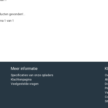
ucten gevonden!...
na 1 van 1
Meer informatie
K
Specificaties van onze opladers
Ov
Klachtenpagina
A
Veelgestelde vragen
Di
Pr
Ve
C
Si