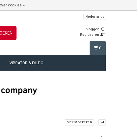
over cookies »
Nederlands
Inloggen
OEKEN
Registreren
0
C
VIBRATOR & DILDO
Meest bekeken
24