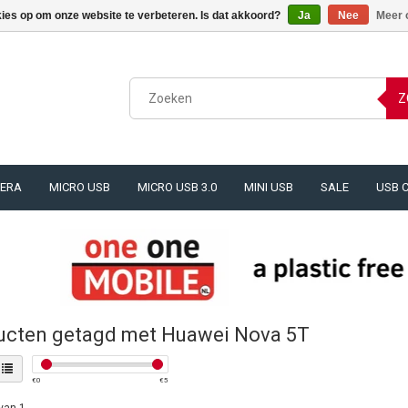
kies op om onze website te verbeteren. Is dat akkoord?
Ja
Nee
Meer 
Z
ERA
MICRO USB
MICRO USB 3.0
MINI USB
SALE
USB 
ucten getagd met Huawei Nova 5T
€
0
€
5
van 1