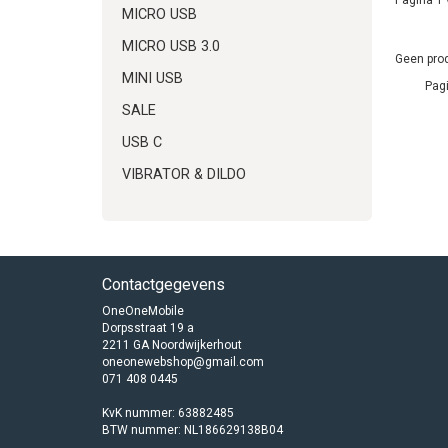
MICRO USB
MICRO USB 3.0
Geen prod
MINI USB
Pagi
SALE
USB C
VIBRATOR & DILDO
Contactgegevens
OneOneMobile
Dorpsstraat 19 a
2211 GA Noordwijkerhout
oneonewebshop@gmail.com
071 408 0445
KvK nummer: 63882485
BTW nummer: NL186629138B04