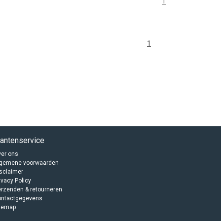
1
1
lantenservice
er ons
lgemene voorwaarden
sclaimer
ivacy Policy
rzenden & retourneren
ontactgegevens
temap