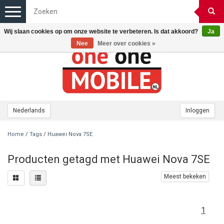
Toggle
navigation
Wij slaan cookies op om onze website te verbeteren. Is dat akkoord?
Ja
Nee
Meer over cookies »
Nederlands
Inloggen
Home
/
Tags
/
Huawei Nova 7SE
Producten getagd met Huawei Nova 7SE
Meest bekeken
1