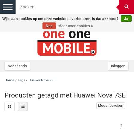
Toggle
navigation
Wij slaan cookies op om onze website te verbeteren. Is dat akkoord?
Ja
Nee
Meer over cookies »
Nederlands
Inloggen
Home
/
Tags
/
Huawei Nova 7SE
Producten getagd met Huawei Nova 7SE
Meest bekeken
1