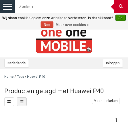
Toggle
navigation
Wij slaan cookies op om onze website te verbeteren. Is dat akkoord?
Ja
Nee
Meer over cookies »
Nederlands
Inloggen
Home
/
Tags
/
Huawei P40
Producten getagd met Huawei P40
Meest bekeken
1