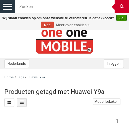
Toggle
navigation
Wij slaan cookies op om onze website te verbeteren. Is dat akkoord?
Ja
Nee
Meer over cookies »
Nederlands
Inloggen
Home
/
Tags
/
Huawei Y9a
Producten getagd met Huawei Y9a
Meest bekeken
1