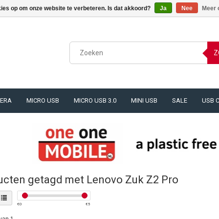
kies op om onze website te verbeteren. Is dat akkoord?
Ja
Nee
Meer 
Z
ERA
MICRO USB
MICRO USB 3.0
MINI USB
SALE
USB 
ucten getagd met Lenovo Zuk Z2 Pro
€
0
€
5
van 1