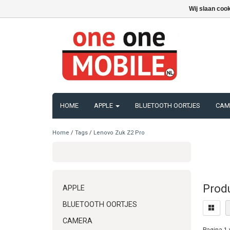
Wij slaan coo
HOME
APPLE
BLUETOOTH OORTJES
CAM
Home
/
Tags
/
Lenovo Zuk Z2 Pro
Prod
APPLE
BLUETOOTH OORTJES
CAMERA
Pagina 1 