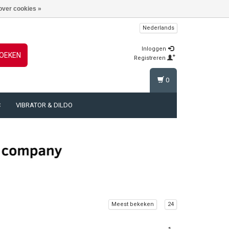
over cookies »
Nederlands
Inloggen
OEKEN
Registreren
0
C
VIBRATOR & DILDO
Meest bekeken
24