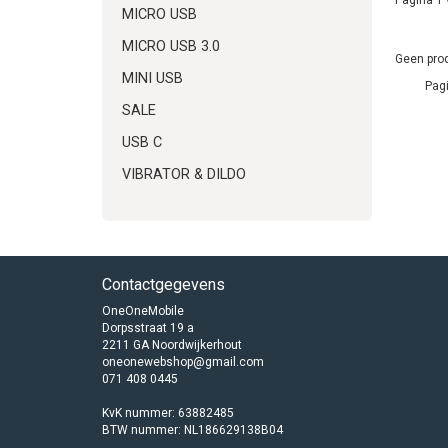
MICRO USB
MICRO USB 3.0
Geen prod
MINI USB
Pagi
SALE
USB C
VIBRATOR & DILDO
Contactgegevens
OneOneMobile
Dorpsstraat 19 a
2211 GA Noordwijkerhout
oneonewebshop@gmail.com
071 408 0445
KvK nummer: 63882485
BTW nummer: NL186629138B04