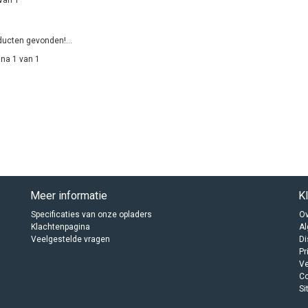
ucten gevonden!...
na 1 van 1
Meer informatie
K
Specificaties van onze opladers
Ov
Klachtenpagina
A
Veelgestelde vragen
Di
Pr
Ve
C
Si