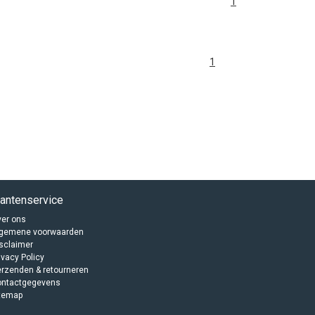
1
1
lantenservice
er ons
lgemene voorwaarden
sclaimer
ivacy Policy
rzenden & retourneren
ontactgegevens
temap