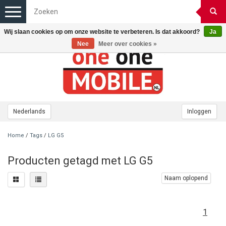
Toggle
navigation
Wij slaan cookies op om onze website te verbeteren. Is dat akkoord?
Ja
Nee
Meer over cookies »
Nederlands
Inloggen
Home
/
Tags
/
LG G5
Producten getagd met LG G5
Naam oplopend
1