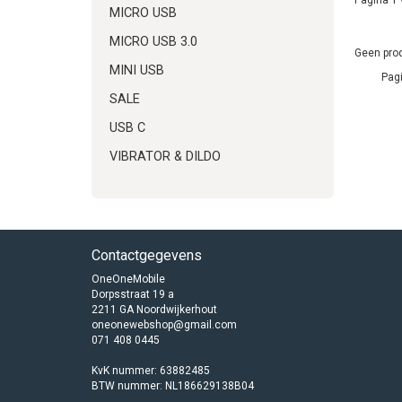
MICRO USB
MICRO USB 3.0
Geen prod
MINI USB
Pagi
SALE
USB C
VIBRATOR & DILDO
Contactgegevens
OneOneMobile
Dorpsstraat 19 a
2211 GA Noordwijkerhout
oneonewebshop@gmail.com
071 408 0445
KvK nummer: 63882485
BTW nummer: NL186629138B04