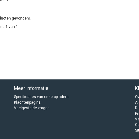
ucten gevonden!...
na 1 van 1
Meer informatie
K
Specificaties van onze opladers
Ov
Klachtenpagina
A
Veelgestelde vragen
Di
Pr
Ve
C
Si