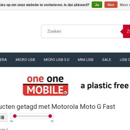
kies op om onze website te verbeteren. Is dat akkoord?
Ja
Nee
Meer 
Z
ERA
MICRO USB
MICRO USB 3.0
MINI USB
SALE
USB 
ucten getagd met Motorola Moto G Fast
€
0
€
5
van 1