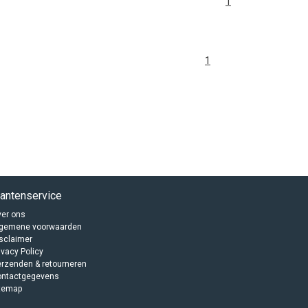
1
1
lantenservice
er ons
lgemene voorwaarden
sclaimer
ivacy Policy
rzenden & retourneren
ontactgegevens
temap