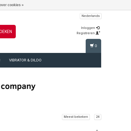
over cookies »
Nederlands
Inloggen
OEKEN
Registreren
0
C
VIBRATOR & DILDO
Meest bekeken
24