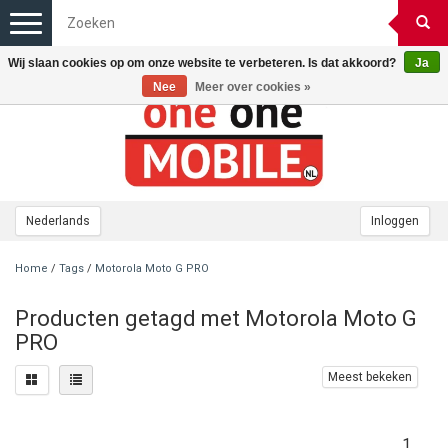
Toggle
navigation
Wij slaan cookies op om onze website te verbeteren. Is dat akkoord?
Ja
Nee
Meer over cookies »
Nederlands
Inloggen
Home
/
Tags
/
Motorola Moto G PRO
Producten getagd met Motorola Moto G
PRO
Meest bekeken
1