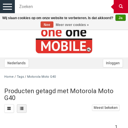
Toggle
navigation
Wij slaan cookies op om onze website te verbeteren. Is dat akkoord?
Ja
Nee
Meer over cookies »
Nederlands
Inloggen
Home
/
Tags
/
Motorola Moto G40
Producten getagd met Motorola Moto
G40
Meest bekeken
1