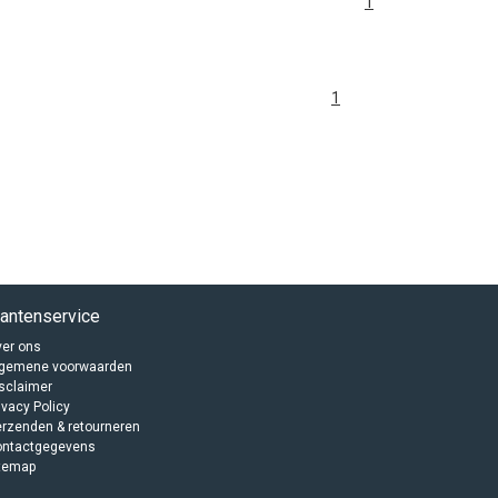
1
1
lantenservice
er ons
lgemene voorwaarden
sclaimer
ivacy Policy
rzenden & retourneren
ontactgegevens
temap