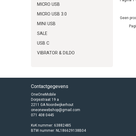
MICRO USB
MICRO USB 3.0
Geen prod
MINI USB
Pagi
SALE
USB C
VIBRATOR & DILDO
Contactgegevens
OneOneMobile
Dorpsstraat 19 a
2211 GA Noordwijkerhout
oneonewebshop@gmail.com
071 408 0445
KvK nummer: 63882485
BTW nummer: NL186629138B04