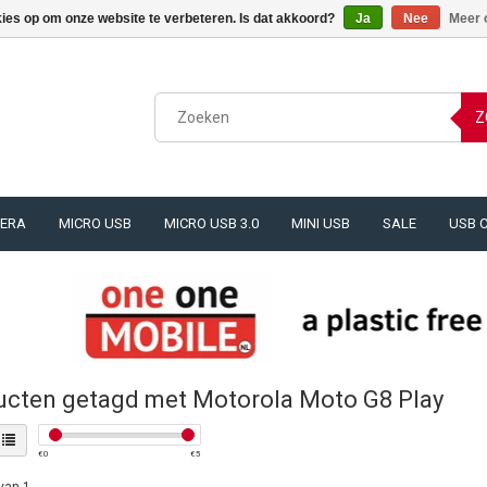
kies op om onze website te verbeteren. Is dat akkoord?
Ja
Nee
Meer 
Z
ERA
MICRO USB
MICRO USB 3.0
MINI USB
SALE
USB 
ucten getagd met Motorola Moto G8 Play
€
0
€
5
van 1