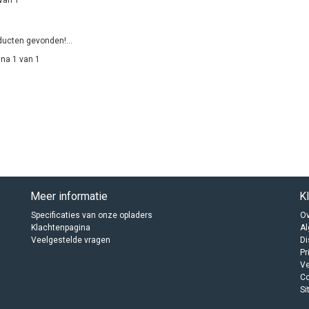
ucten gevonden!...
na 1 van 1
Meer informatie
K
Specificaties van onze opladers
Ov
Klachtenpagina
A
Veelgestelde vragen
Di
Pr
Ve
C
Si