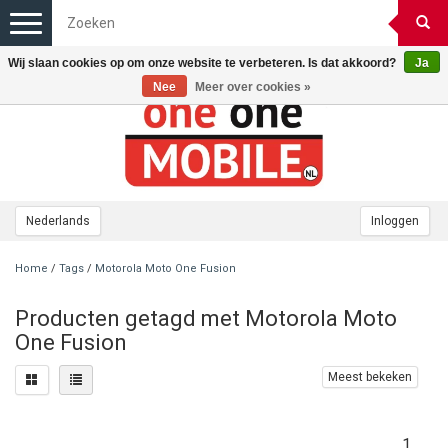
Toggle
navigation
Wij slaan cookies op om onze website te verbeteren. Is dat akkoord?
Ja
Nee
Meer over cookies »
Nederlands
Inloggen
Home
/
Tags
/
Motorola Moto One Fusion
Producten getagd met Motorola Moto
One Fusion
Meest bekeken
1