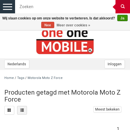
Toggle
navigation
Wij slaan cookies op om onze website te verbeteren. Is dat akkoord?
Ja
Nee
Meer over cookies »
Nederlands
Inloggen
Home
/
Tags
/
Motorola Moto Z Force
Producten getagd met Motorola Moto Z
Force
Meest bekeken
1