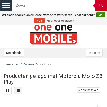
Toggle
navigation
Wij slaan cookies op om onze website te verbeteren. Is dat akkoord?
Ja
Nee
Meer over cookies »
Nederlands
Inloggen
Home
/
Tags
/
Motorola Moto Z3 Play
Producten getagd met Motorola Moto Z3
Play
Meest bekeken
1