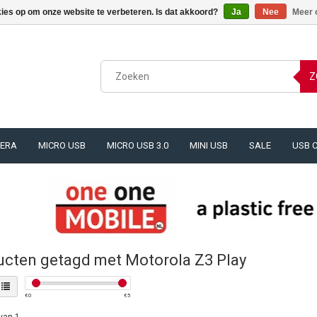
kies op om onze website te verbeteren. Is dat akkoord?
Ja
Nee
Meer 
Z
ERA
MICRO USB
MICRO USB 3.0
MINI USB
SALE
USB 
ucten getagd met Motorola Z3 Play
€
0
€
5
van 1