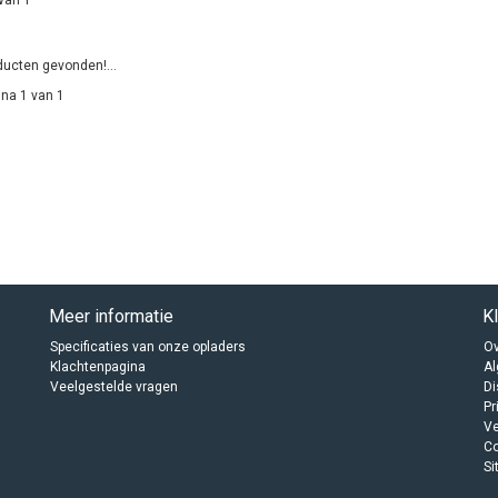
ucten gevonden!...
na 1 van 1
Meer informatie
K
Specificaties van onze opladers
Ov
Klachtenpagina
A
Veelgestelde vragen
Di
Pr
Ve
C
Si