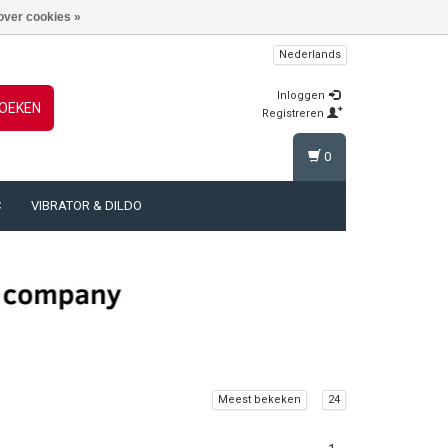
over cookies »
Nederlands
Inloggen
OEKEN
Registreren
0
C
VIBRATOR & DILDO
Meest bekeken
24