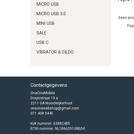
MICRO USB
MICRO USB 3.0
Geen prod
MINI USB
Pagi
SALE
USB C
VIBRATOR & DILDO
Contactgegevens
OneOneMobile
Dorpsstraat 19 a
2211 GA Noordwijkerhout
oneonewebshop@gmail.com
071 408 0445
KvK nummer: 63882485
BTW nummer: NL186629138B04