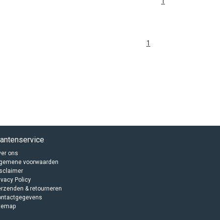
1
1
lantenservice
er ons
lgemene voorwaarden
sclaimer
ivacy Policy
rzenden & retourneren
ontactgegevens
temap