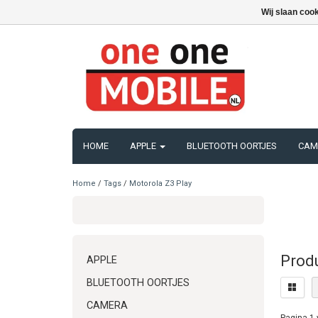
Wij slaan coo
HOME
APPLE
BLUETOOTH OORTJES
CAM
Home
/
Tags
/
Motorola Z3 Play
Prod
APPLE
BLUETOOTH OORTJES
CAMERA
Pagina 1 