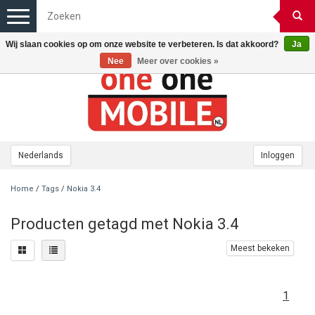
Toggle
navigation
Wij slaan cookies op om onze website te verbeteren. Is dat akkoord?
Ja
Nee
Meer over cookies »
Nederlands
Inloggen
Home
/
Tags
/
Nokia 3.4
Producten getagd met Nokia 3.4
Meest bekeken
1